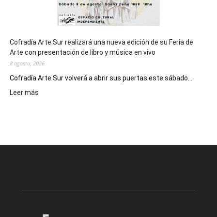
Cofradía Arte Sur realizará una nueva edición de su Feria de
Arte con presentación de libro y música en vivo
8 agosto, 2026
Cofradía Arte Sur volverá a abrir sus puertas este sábado...
:
Leer más
Cofradía
Arte
Sur
realizará
una
nueva
edición
de
su
Feria
de
Arte