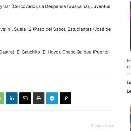
Aymar (Corcovado), La Despensa (Gualjaina), Juventus
velin), Suela 12 (Paso del Sapo), Estudiantes (José de
(Gastre), El Gauchito (El Hoyo), Chapa Quique (Puerto
Es
re
7 
Lo
L
Próxima Nota