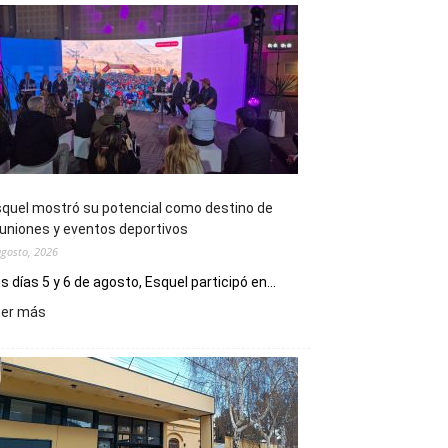
quel mostró su potencial como destino de
uniones y eventos deportivos
agosto, 2026
s días 5 y 6 de agosto, Esquel participó en...
:
eer más
Esquel
mostró
su
potencial
como
destino