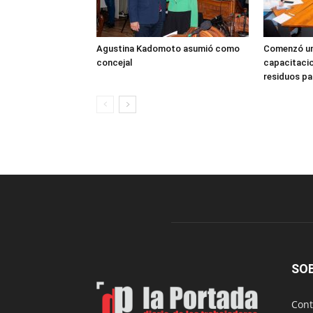
Agustina Kadomoto asumió como
Comenzó un
concejal
capacitacio
residuos pa
SO
Cont