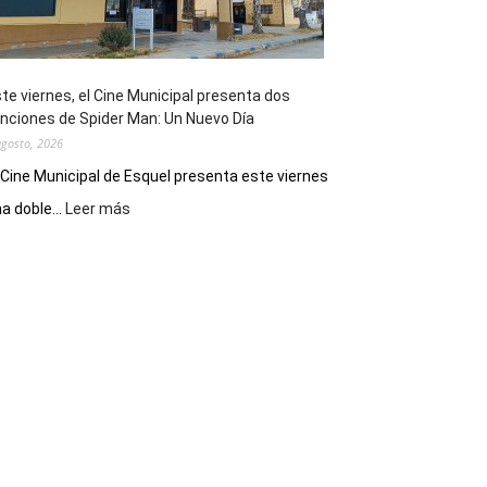
de
reuniones
y
eventos
te viernes, el Cine Municipal presenta dos
deportivos
nciones de Spider Man: Un Nuevo Día
agosto, 2026
 Cine Municipal de Esquel presenta este viernes
:
a doble...
Leer más
Este
viernes,
el
Cine
Municipal
presenta
dos
funciones
de
Spider
Man:
Un