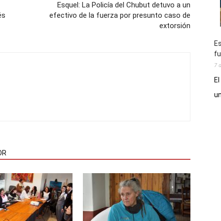
Esquel: La Policía del Chubut detuvo a un
és
efectivo de la fuerza por presunto caso de
extorsión
Es
fu
7 
El
un
OR