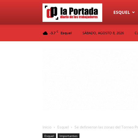
Diario
ESQUEL
C
-3.7
SÁBADO, AGOSTO 8, 2026
C
Esquel
La
Portada
Inicio
Esquel
Se definieron las zonas del Torneo Pro
Esquel
Importantes