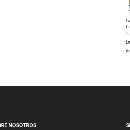
La
Co
6 
La
de
BRE NOSOTROS
S