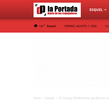
Diario
ESQUEL
C
1.6
VIERNES, AGOSTO 7, 2026
CL
Esquel
La
Portada
Inicio
Esquel
El Concejo Deliberante aprobó por u