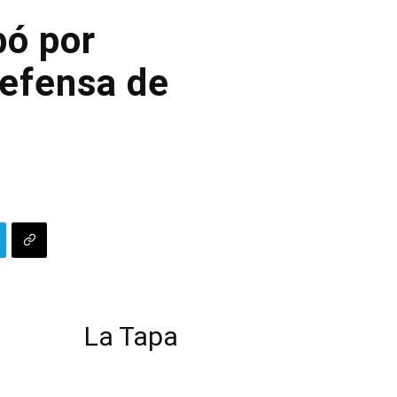
bó por
defensa de
La Tapa