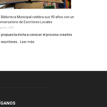
 Biblioteca Municipal celebra sus 90 años con un
nversatorio de Escritores Locales
agosto, 2026
 propuesta invita a conocer el proceso creativo
:
 escritores...
Leer más
La
Biblioteca
Municipal
celebra
sus
90
años
con
un
Conversatorio
de
Escritores
ÍGANOS
Locales