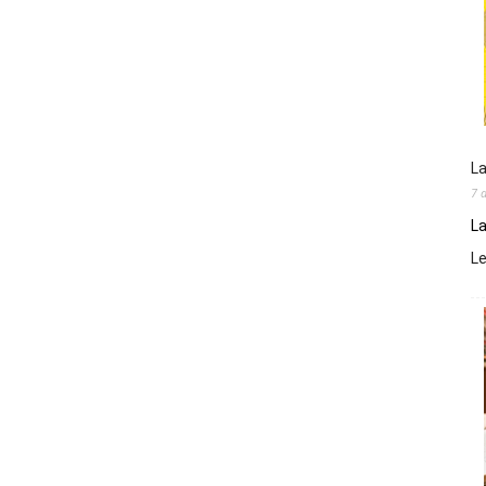
La
7 
La
L