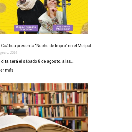
 Cuática presenta “Noche de Impro” en el Melipal
agosto, 2026
 cita será el sábado 8 de agosto, a las...
:
eer más
La
Cuática
presenta
“Noche
de
Impro”
en
el
Melipal