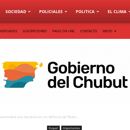
SOCIEDAD
POLICIALES
POLITICA
EL CLIMA
ASIFICADOS
SUSCRIPCIONES
PAGO ON LINE
CONTACTO
INICIO
nanimidad una declaración en defensa de Radio...
Esquel
Importantes