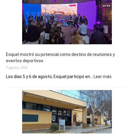
Esquel mostró su potencial como destino de reuniones y
eventos deportivos
7 agosto, 2026
:
Los días 5 y 6 de agosto, Esquel participó en...
Leer más
Esquel
mostró
su
potencial
como
destino
de
reuniones
y