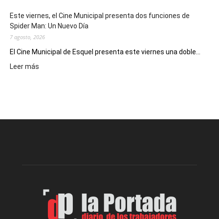
eventos
Este viernes, el Cine Municipal presenta dos funciones de
deportivos
Spider Man: Un Nuevo Día
7 agosto, 2026
El Cine Municipal de Esquel presenta este viernes una doble...
:
Leer más
Este
viernes,
el
Cine
Municipal
presenta
dos
funciones
de
Spider
Man:
Un
Nuevo
Día