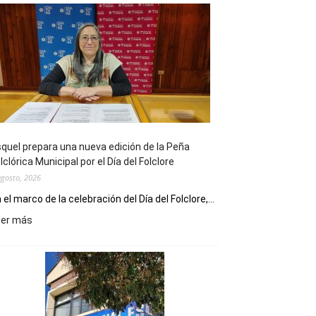
quel prepara una nueva edición de la Peña
lclórica Municipal por el Día del Folclore
agosto, 2026
 el marco de la celebración del Día del Folclore,...
:
eer más
Esquel
prepara
una
nueva
edición
de