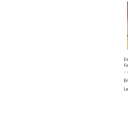
Es
Fo
6 
En
L