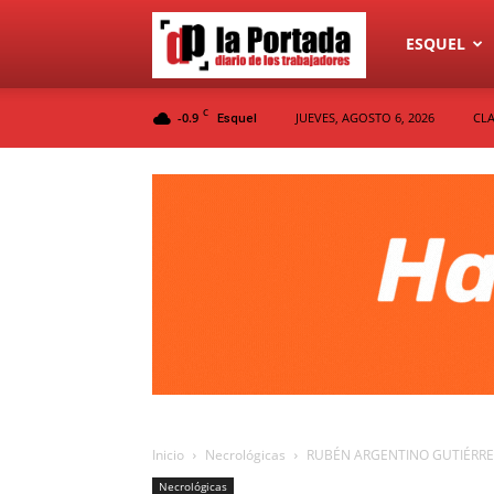
Diario
ESQUEL
C
-0.9
JUEVES, AGOSTO 6, 2026
CLA
Esquel
La
Portada
Inicio
Necrológicas
RUBÉN ARGENTINO GUTIÉRRE
Necrológicas