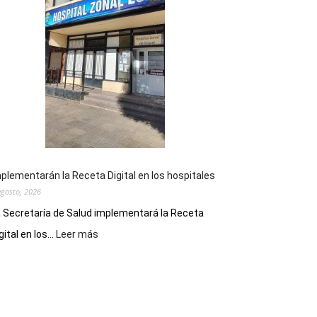
la
Peña
Folclórica
Municipal
por
el
Día
del
Folclore
plementarán la Receta Digital en los hospitales
agosto, 2026
 Secretaría de Salud implementará la Receta
:
gital en los...
Leer más
Implementarán
la
Receta
Digital
en