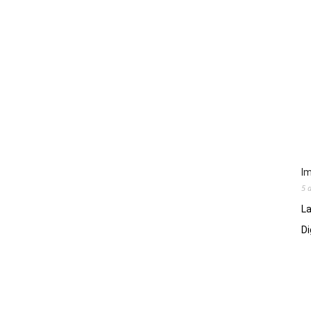
Im
5 
La
Di