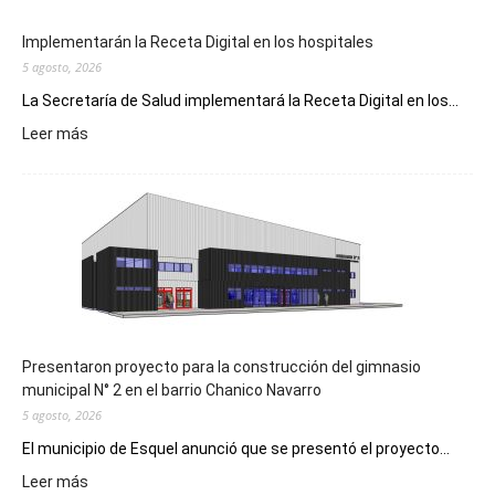
Implementarán la Receta Digital en los hospitales
5 agosto, 2026
La Secretaría de Salud implementará la Receta Digital en los...
:
Leer más
Implementarán
la
Receta
Digital
en
los
hospitales
Presentaron proyecto para la construcción del gimnasio
municipal N° 2 en el barrio Chanico Navarro
5 agosto, 2026
El municipio de Esquel anunció que se presentó el proyecto...
:
Leer más