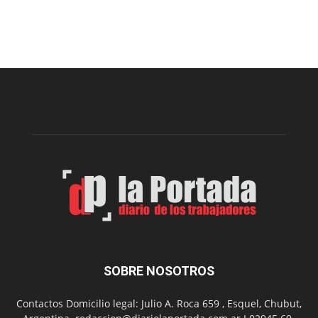
Presentaron
proyecto
para
la
construcción
del
gimnasio
municipal
N°
2
en
el
barrio
Chanico
Navarro
SOBRE NOSOTROS
Contactos Domicilio legal: Julio A. Roca 659 , Esquel, Chubut,