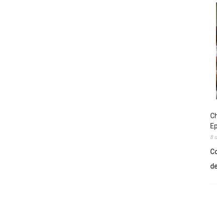
Ch
E
8 
Co
de