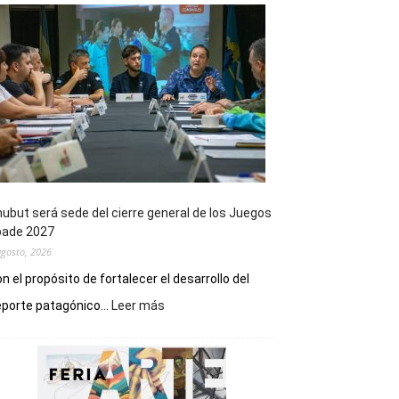
ubut será sede del cierre general de los Juegos
pade 2027
agosto, 2026
n el propósito de fortalecer el desarrollo del
:
porte patagónico...
Leer más
Chubut
será
sede
del
cierre