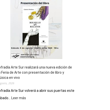
general
de
los
Juegos
Epade
2027
fradía Arte Sur realizará una nueva edición de
 Feria de Arte con presentación de libro y
sica en vivo
agosto, 2026
fradía Arte Sur volverá a abrir sus puertas este
:
bado...
Leer más
Cofradía
Arte