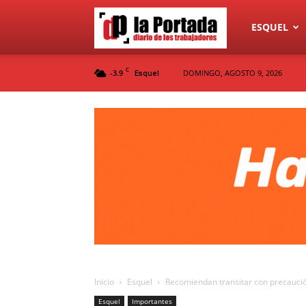
Diario
ESQUEL
C
-3.9
DOMINGO, AGOSTO 9, 2026
Esquel
La
Portada
Inicio
Esquel
Recomiendan transitar con precaución
Esquel
Importantes