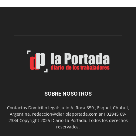
una
nueva
edición
de
su
Feria
de
Arte
con
presentación
de
libro
y
música
SOBRE NOSOTROS
en
vivo
Contactos Domicilio legal: Julio A. Roca 659 , Esquel, Chubut,
Argentina. redaccion@diariolaportada.com.ar I 02945 69-
2334 Copyright 2025 Diario La Portada. Todos los derechos
reservados.