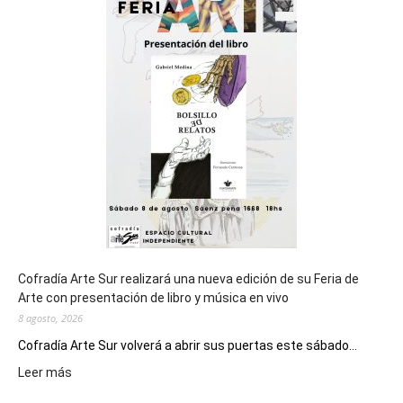
del
cierre
general
de
los
Juegos
Epade
2027
Cofradía Arte Sur realizará una nueva edición de su Feria de
Arte con presentación de libro y música en vivo
8 agosto, 2026
Cofradía Arte Sur volverá a abrir sus puertas este sábado...
:
Leer más
Cofradía