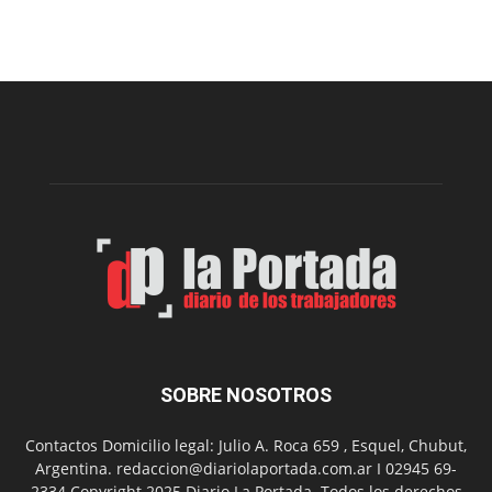
Arte
Sur
realizará
una
nueva
edición
de
su
Feria
de
Arte
con
presentación
de
libro
y
música
SOBRE NOSOTROS
en
vivo
Contactos Domicilio legal: Julio A. Roca 659 , Esquel, Chubut,
Argentina. redaccion@diariolaportada.com.ar I 02945 69-
2334 Copyright 2025 Diario La Portada. Todos los derechos