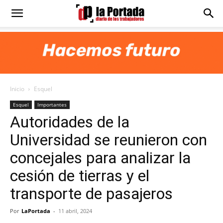
Diario
La
Inicio
Esquel
Portada
Esquel
Importantes
Autoridades de la
Universidad se reunieron con
concejales para analizar la
cesión de tierras y el
transporte de pasajeros
Por
LaPortada
-
11 abril, 2024