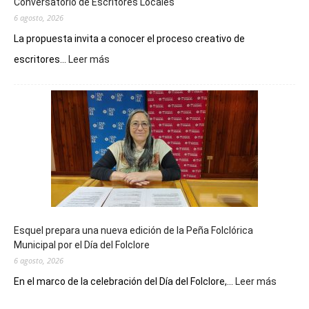
Conversatorio de Escritores Locales
6 agosto, 2026
La propuesta invita a conocer el proceso creativo de
:
escritores...
Leer más
La
Biblioteca
Municipal
celebra
sus
90
años
con
un
Conversatorio
de
Esquel prepara una nueva edición de la Peña Folclórica
Escritores
Municipal por el Día del Folclore
Locales
6 agosto, 2026
:
En el marco de la celebración del Día del Folclore,...
Leer más
Esquel