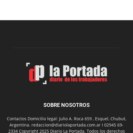
prepar
una
nueva
edición
de
la
Peña
Folclór
Municip
por
el
Día
del
Folclor
SOBRE NOSOTROS
Contactos Domicilio legal: Julio A. Roca 659 , Esquel, Chubut,
Argentina. redaccion@diariolaportada.com.ar I 02945 69-
2334 Copyright 2025 Diario La Portada. Todos los derechos