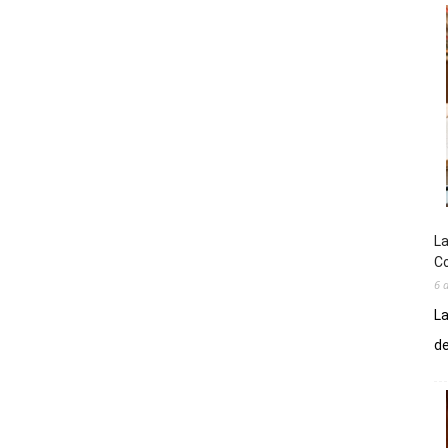
La
Co
6 
La
de