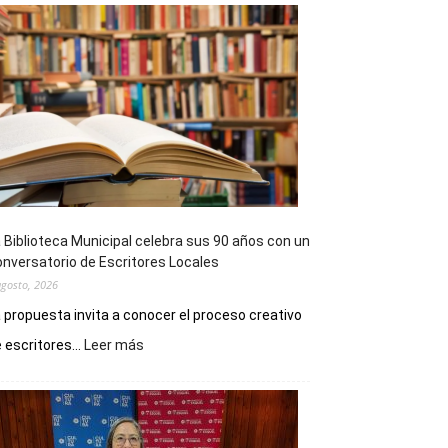
 Biblioteca Municipal celebra sus 90 años con un
nversatorio de Escritores Locales
agosto, 2026
 propuesta invita a conocer el proceso creativo
:
 escritores...
Leer más
La
Biblioteca
Municipal
celebra