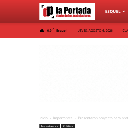
Diario
ESQUEL
C
-0.9
JUEVES, AGOSTO 6, 2026
CLA
Esquel
La
Portada
Inicio
Importantes
Presentaron proyecto para prot
Importantes
Politica