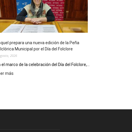
sus
90
años
con
un
Conversatorio
de
quel prepara una nueva edición de la Peña
Escritores
lclórica Municipal por el Día del Folclore
Locales
agosto, 2026
 el marco de la celebración del Día del Folclore,...
:
eer más
Esquel
prepara
una
nueva
edición
de
la
Peña
Folclórica