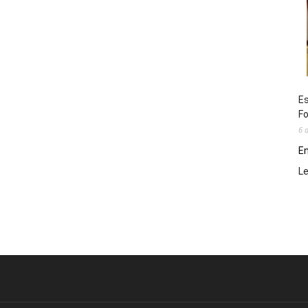
Es
Fo
6 
En
L