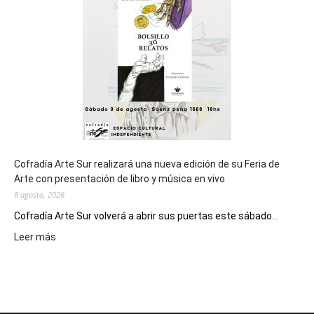
de
los
Juegos
Epade
2027
Cofradía Arte Sur realizará una nueva edición de su Feria de
Arte con presentación de libro y música en vivo
8 agosto, 2026
Cofradía Arte Sur volverá a abrir sus puertas este sábado...
:
Leer más
Cofradía
Arte
Sur
realizará
una