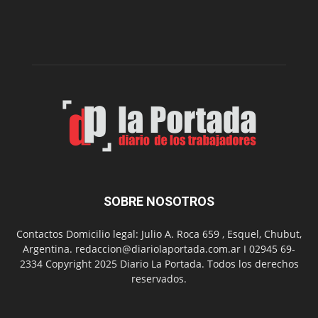
nueva
edición
de
su
Feria
de
Arte
con
presentación
de
libro
y
música
SOBRE NOSOTROS
en
vivo
Contactos Domicilio legal: Julio A. Roca 659 , Esquel, Chubut,
Argentina. redaccion@diariolaportada.com.ar I 02945 69-
2334 Copyright 2025 Diario La Portada. Todos los derechos
reservados.