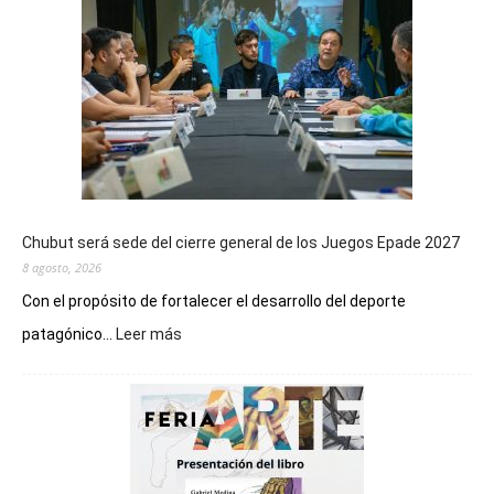
Chubut será sede del cierre general de los Juegos Epade 2027
8 agosto, 2026
Con el propósito de fortalecer el desarrollo del deporte
:
patagónico...
Leer más
Chubut
será
sede
del
cierre
general