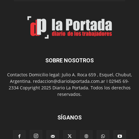
Municip
por
el
Día
del
Folclor
SOBRE NOSOTROS
Contactos Domicilio legal: Julio A. Roca 659 , Esquel, Chubut,
Argentina. redaccion@diariolaportada.com.ar I 02945 69-
2334 Copyright 2025 Diario La Portada. Todos los derechos
reservados.
SÍGANOS