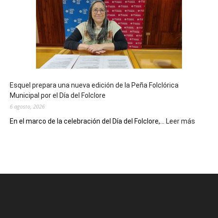
celebra
sus
90
años
con
un
Conversatorio
de
Esquel prepara una nueva edición de la Peña Folclórica
Escritores
Municipal por el Día del Folclore
Locales
6 agosto, 2026
:
En el marco de la celebración del Día del Folclore,...
Leer más
Esquel
prepar
una
nueva
edición
de
la
Peña
Folclór