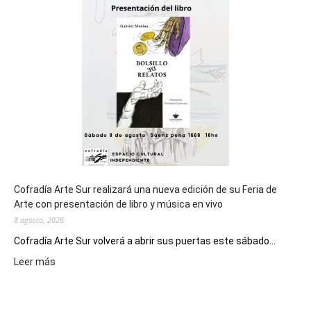
general
de
los
Juegos
Epade
2027
Cofradía Arte Sur realizará una nueva edición de su Feria de
Arte con presentación de libro y música en vivo
8 agosto, 2026
Cofradía Arte Sur volverá a abrir sus puertas este sábado...
:
Leer más
Cofradía
Arte
Sur