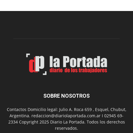
realizará
una
nueva
edición
de
su
Feria
de
Arte
con
presentación
de
libro
y
música
SOBRE NOSOTROS
en
vivo
Contactos Domicilio legal: Julio A. Roca 659 , Esquel, Chubut,
Argentina. redaccion@diariolaportada.com.ar I 02945 69-
2334 Copyright 2025 Diario La Portada. Todos los derechos
reservados.