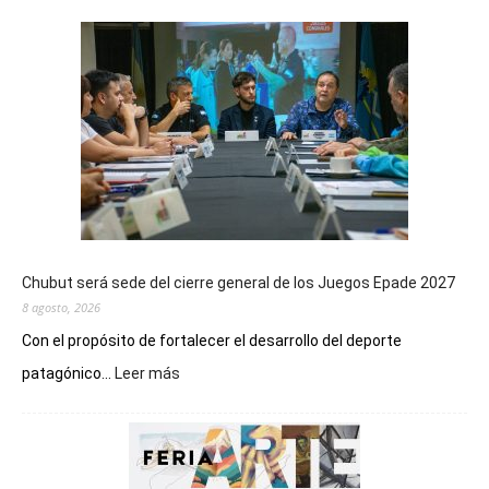
Chubut será sede del cierre general de los Juegos Epade 2027
8 agosto, 2026
Con el propósito de fortalecer el desarrollo del deporte
:
patagónico...
Leer más
Chubut
será
sede
del
cierre