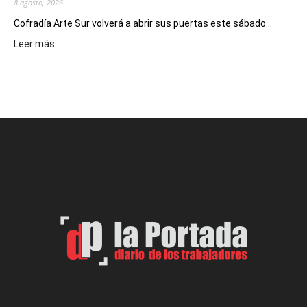
8 agosto, 2026
Cofradía Arte Sur volverá a abrir sus puertas este sábado...
:
Leer más
Cofradía
Arte
Sur
realizará
una
nueva
edición
de
su
Feria
de
Arte
con
presentación
de
libro
y
música