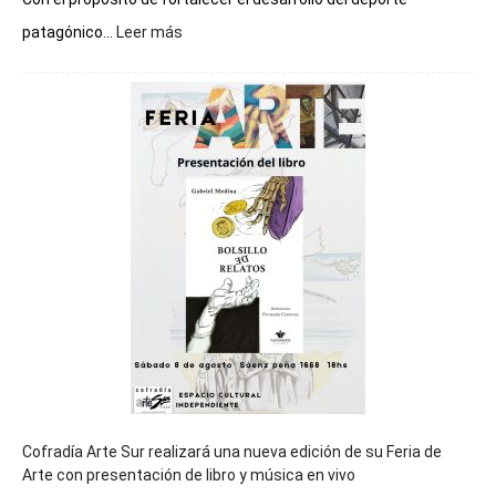
:
patagónico...
Leer más
Chubut
será
sede
del
cierre
general
de
los
Juegos
Epade
2027
Cofradía Arte Sur realizará una nueva edición de su Feria de
Arte con presentación de libro y música en vivo