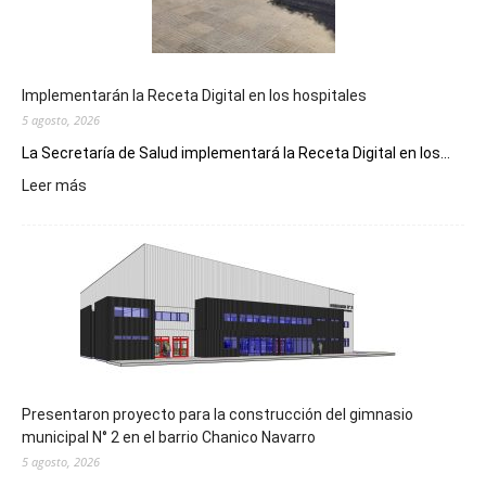
Implementarán la Receta Digital en los hospitales
5 agosto, 2026
La Secretaría de Salud implementará la Receta Digital en los...
:
Leer más
Implementarán
la
Receta
Digital
en
los
hospitales
Presentaron proyecto para la construcción del gimnasio
municipal N° 2 en el barrio Chanico Navarro
5 agosto, 2026