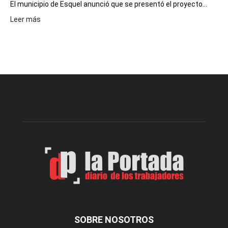
El municipio de Esquel anunció que se presentó el proyecto...
:
Leer más
Presentaron
proyecto
para
la
construcción
del
gimnasio
municipal
N°
2
en
el
barrio
Chanico
Navarro
SOBRE NOSOTROS