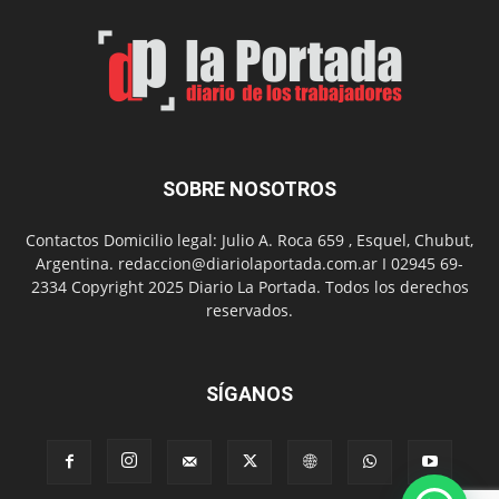
por
el
Día
del
Folclor
SOBRE NOSOTROS
Contactos Domicilio legal: Julio A. Roca 659 , Esquel, Chubut,
Argentina. redaccion@diariolaportada.com.ar I 02945 69-
2334 Copyright 2025 Diario La Portada. Todos los derechos
reservados.
SÍGANOS