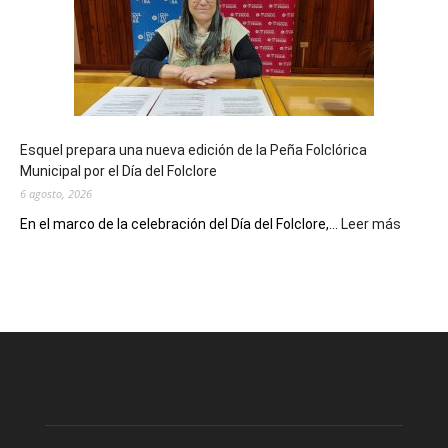
sus
90
años
con
un
Conversatorio
de
Esquel prepara una nueva edición de la Peña Folclórica
Escritores
Municipal por el Día del Folclore
Locales
6 agosto, 2026
:
En el marco de la celebración del Día del Folclore,...
Leer más
Esquel
prepar
una
nueva
edición
de
la
Peña
Folclór
Municip