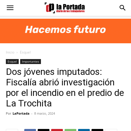
Diario
La
Inicio
Esquel
Portada
Esquel
Importantes
Dos jóvenes imputados:
Fiscalía abrió investigación
por el incendio en el predio de
La Trochita
Por
LaPortada
-
8 marzo, 2024