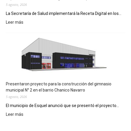
5 agosto, 2026
La Secretaría de Salud implementará la Receta Digital en los...
:
Leer más
Implementarán
la
Receta
Digital
en
los
hospitales
Presentaron proyecto para la construcción del gimnasio
municipal N° 2 en el barrio Chanico Navarro
5 agosto, 2026
El municipio de Esquel anunció que se presentó el proyecto...
:
Leer más
Presentaron
proyecto