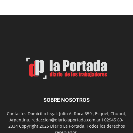
para
la
construcción
del
gimnasio
municipal
N°
2
en
el
barrio
Chanico
Navarro
SOBRE NOSOTROS
Contactos Domicilio legal: Julio A. Roca 659 , Esquel, Chubut,
Argentina. redaccion@diariolaportada.com.ar I 02945 69-
2334 Copyright 2025 Diario La Portada. Todos los derechos
reservados.