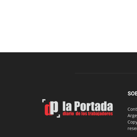
SO
Cont
Arge
Copy
rese