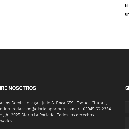
El
un
BRE NOSOTROS
S
actos Domicilio legal: Julio A. Roca 659 , Esquel, Chubut,
ntina. redaccion@diariolaportada.com.ar I 02945 69-2334
right 2025 Diario La Portada. Todos los derechos
rvados.