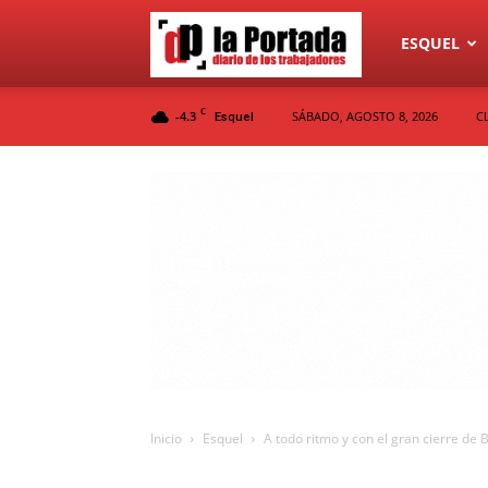
Diario
ESQUEL
C
-4.3
SÁBADO, AGOSTO 8, 2026
C
Esquel
La
Portada
Inicio
Esquel
A todo ritmo y con el gran cierre de Be