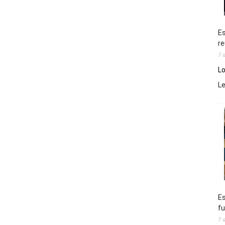
Es
re
7 
Lo
L
Es
fu
7 