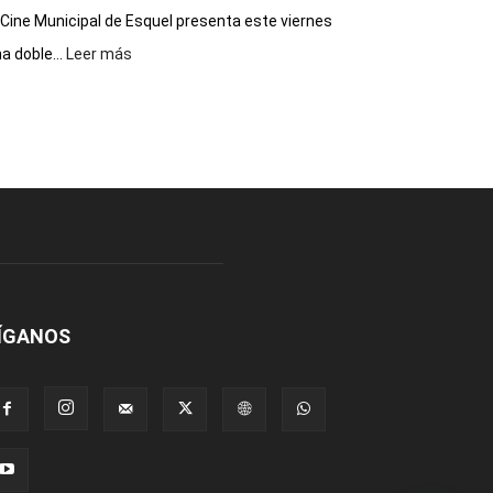
 Cine Municipal de Esquel presenta este viernes
:
a doble...
Leer más
Este
viernes,
el
Cine
Municipal
presenta
dos
funciones
de
Spider
Man:
Un
ÍGANOS
Nuevo
Día