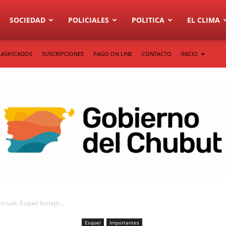
SOCIEDAD
POLICIALES
POLITICA
EL CLIMA
LASIFICADOS
SUSCRIPCIONES
PAGO ON LINE
CONTACTO
INICIO
rsuit, Esquel festejó...
Esquel
Importantes