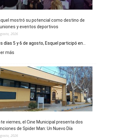
quel mostró su potencial como destino de
uniones y eventos deportivos
agosto, 2026
s días 5 y 6 de agosto, Esquel participó en...
:
eer más
Esquel
mostró
su
potencial
como
destino
de
reuniones
y
eventos
te viernes, el Cine Municipal presenta dos
deportivos
nciones de Spider Man: Un Nuevo Día
agosto, 2026