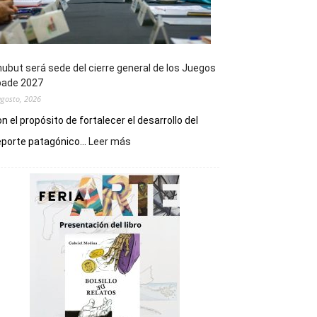
ubut será sede del cierre general de los Juegos
pade 2027
agosto, 2026
n el propósito de fortalecer el desarrollo del
:
porte patagónico...
Leer más
Chubut
será
sede
del
cierre
general
de
los
Juegos
Epade
2027