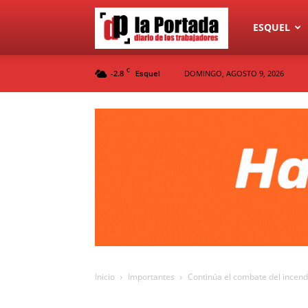
Diario
ESQUEL
C
-2.8
DOMINGO, AGOSTO 9, 2026
Esquel
La
Portada
Inicio
Importantes
Continúa el combate del incendi