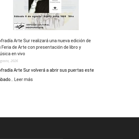
fradía Arte Sur realizará una nueva edición de
 Feria de Arte con presentación de libro y
sica en vivo
agosto, 2026
fradía Arte Sur volverá a abrir sus puertas este
:
bado...
Leer más
Cofradía
Arte
Sur
realizará
una
nueva
edición
de
su