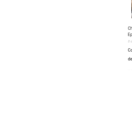
Ch
E
8 
Co
de