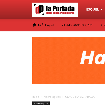
Diario
ESQUEL
C
1.7
VIERNES, AGOSTO 7, 2026
CL
Esquel
La
Portada
Inicio
Necrológicas
CLAUDINA LIZARRAGA
Necrológicas