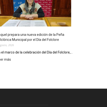
sus
90
años
con
un
Conversatorio
de
quel prepara una nueva edición de la Peña
Escritores
lclórica Municipal por el Día del Folclore
Locales
agosto, 2026
 el marco de la celebración del Día del Folclore,...
:
eer más
Esquel
prepara
una
nueva
edición
de
la
Peña
Folclórica