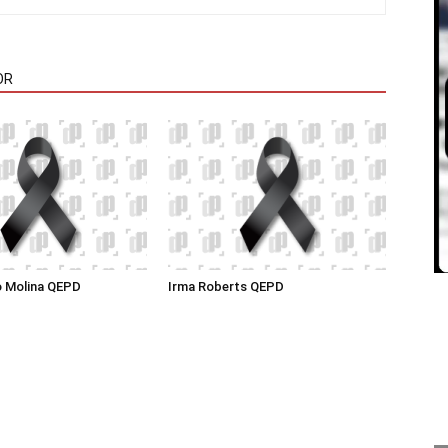
OR
o Molina QEPD
Irma Roberts QEPD