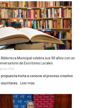
 Biblioteca Municipal celebra sus 90 años con un
nversatorio de Escritores Locales
agosto, 2026
 propuesta invita a conocer el proceso creativo
:
 escritores...
Leer más
La
Biblioteca
Municipal
celebra