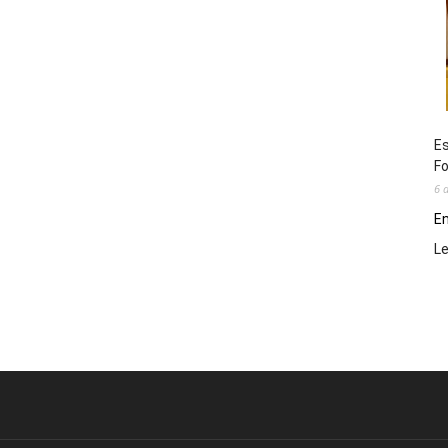
Es
Fo
6 
En
L