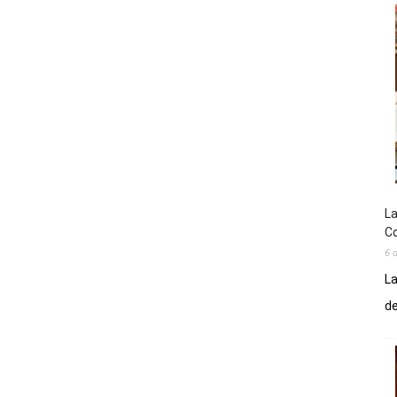
La
Co
6 
La
de