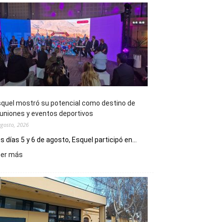
quel mostró su potencial como destino de
uniones y eventos deportivos
agosto, 2026
s días 5 y 6 de agosto, Esquel participó en...
:
eer más
Esquel
mostró
su
potencial
como
destino