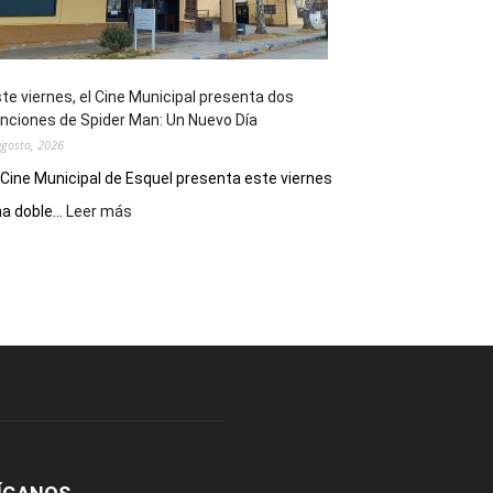
de
reuniones
y
eventos
te viernes, el Cine Municipal presenta dos
deportivos
nciones de Spider Man: Un Nuevo Día
agosto, 2026
 Cine Municipal de Esquel presenta este viernes
:
a doble...
Leer más
Este
viernes,
el
Cine
Municipal
presenta
dos
funciones
de
Spider
Man:
Un