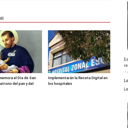
OR
Es
re
7 
memora el Día de San
Implementarán la Receta Digital en
Lo
atrono del pan y del
los hospitales
L