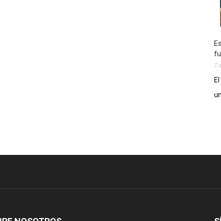
Es
fu
7 
El
un