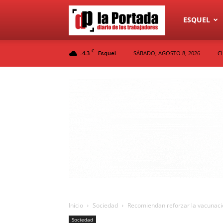
Diario
ESQUEL
C
-4.3
SÁBADO, AGOSTO 8, 2026
C
Esquel
La
Portada
Inicio
Sociedad
Recomiendan reforzar la vacunació
Sociedad