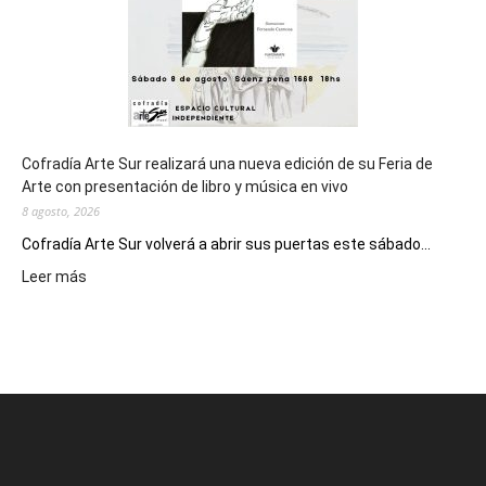
2027
Cofradía Arte Sur realizará una nueva edición de su Feria de
Arte con presentación de libro y música en vivo
8 agosto, 2026
Cofradía Arte Sur volverá a abrir sus puertas este sábado...
:
Leer más
Cofradía
Arte
Sur
realizará
una
nueva
edición
de
su