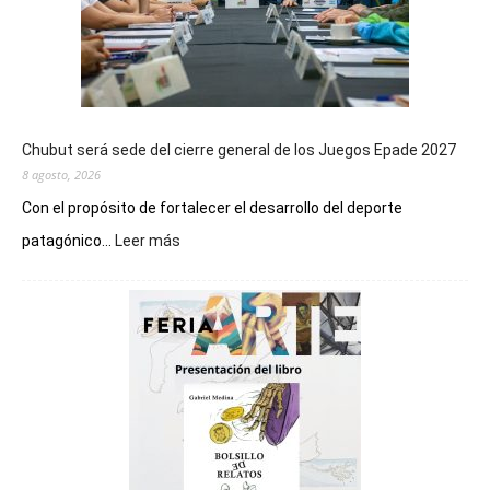
Chubut será sede del cierre general de los Juegos Epade 2027
8 agosto, 2026
Con el propósito de fortalecer el desarrollo del deporte
:
patagónico...
Leer más
Chubut
será
sede
del
cierre
general
de
los
Juegos
Epade