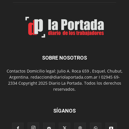
Feria
de
Arte
con
presentación
de
libro
y
música
SOBRE NOSOTROS
en
vivo
Contactos Domicilio legal: Julio A. Roca 659 , Esquel, Chubut,
Argentina. redaccion@diariolaportada.com.ar I 02945 69-
2334 Copyright 2025 Diario La Portada. Todos los derechos
reservados.
SÍGANOS