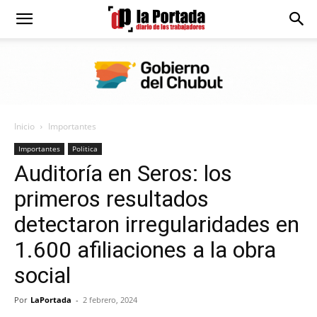
Diario
La
Inicio
Importantes
Portada
Importantes
Politica
Auditoría en Seros: los
primeros resultados
detectaron irregularidades en
1.600 afiliaciones a la obra
social
Por
LaPortada
-
2 febrero, 2024