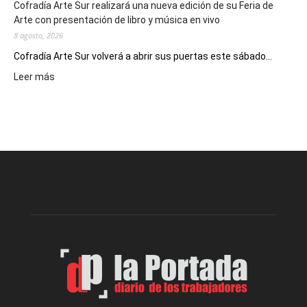
Cofradía Arte Sur realizará una nueva edición de su Feria de
Arte con presentación de libro y música en vivo
8 agosto, 2026
Cofradía Arte Sur volverá a abrir sus puertas este sábado...
:
Leer más
Cofradía
Arte
Sur
realizará
una
nueva
edición
de
su
Feria
de
Arte
con
presentación
de
libro