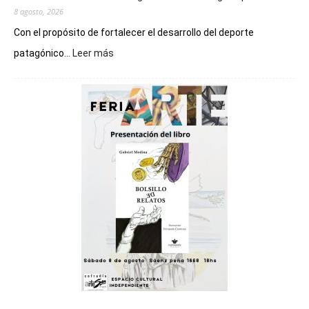
8 agosto, 2026
Con el propósito de fortalecer el desarrollo del deporte
:
patagónico...
Leer más
Chubut
será
sede
del
cierre
general
de
los
Juegos
Epade
2027