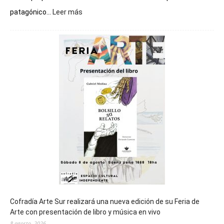
:
patagónico...
Leer más
Chubut
será
sede
del
cierre
general
de
los
Juegos
Epade
2027
Cofradía Arte Sur realizará una nueva edición de su Feria de
Arte con presentación de libro y música en vivo
8 agosto, 2026