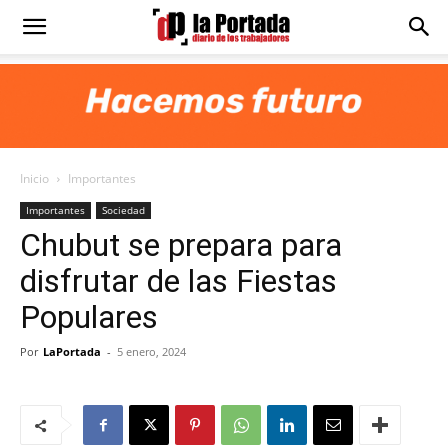
Diario
La
Inicio
Importantes
Portada
Importantes
Sociedad
Chubut se prepara para
disfrutar de las Fiestas
Populares
Por
LaPortada
-
5 enero, 2024