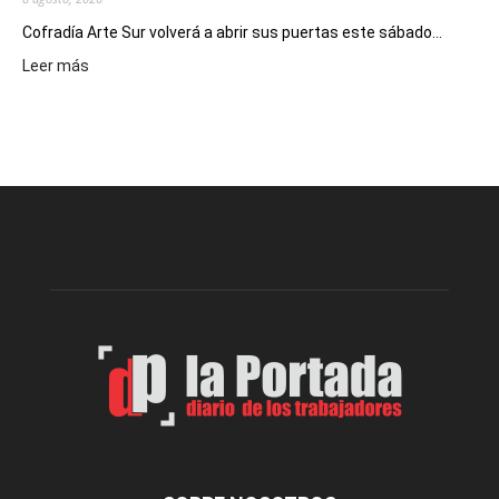
Cofradía Arte Sur volverá a abrir sus puertas este sábado...
:
Leer más
Cofradía
Arte
Sur
realizará
una
nueva
edición
de
su
Feria
de
Arte
con
presentación
de
libro
y
música