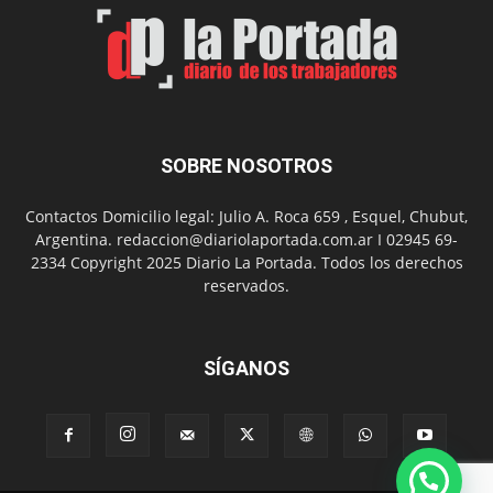
Arte
con
presentación
de
libro
y
música
SOBRE NOSOTROS
en
vivo
Contactos Domicilio legal: Julio A. Roca 659 , Esquel, Chubut,
Argentina. redaccion@diariolaportada.com.ar I 02945 69-
2334 Copyright 2025 Diario La Portada. Todos los derechos
reservados.
SÍGANOS