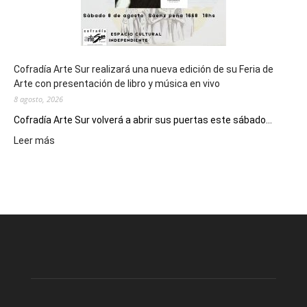
Cofradía Arte Sur realizará una nueva edición de su Feria de
Arte con presentación de libro y música en vivo
8 agosto, 2026
Cofradía Arte Sur volverá a abrir sus puertas este sábado...
:
Leer más
Cofradía
Arte
Sur
realizará
una
nueva
edición
de
su
Feria
de