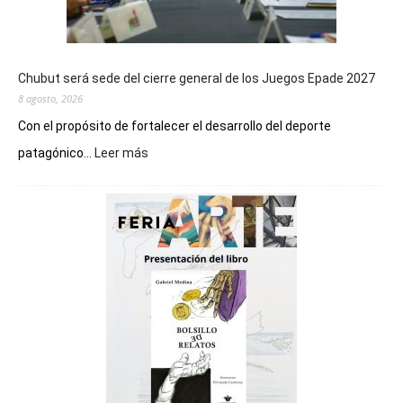
Chubut será sede del cierre general de los Juegos Epade 2027
8 agosto, 2026
Con el propósito de fortalecer el desarrollo del deporte
:
patagónico...
Leer más
Chubut
será
sede
del
cierre
general
de
los
Juegos
Epade
2027