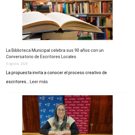
La Biblioteca Municipal celebra sus 90 años con un
Conversatorio de Escritores Locales
6 agosto, 2026
La propuesta invita a conocer el proceso creativo de
:
escritores...
Leer más
La
Biblioteca
Municipal
celebra
sus
90
años
con