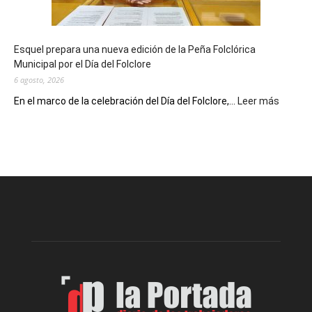
un
Conversatorio
de
Esquel prepara una nueva edición de la Peña Folclórica
Escritores
Municipal por el Día del Folclore
Locales
6 agosto, 2026
:
En el marco de la celebración del Día del Folclore,...
Leer más
Esquel
prepar
una
nueva
edición
de
la
Peña
Folclór
Municip
por
el
Día
del