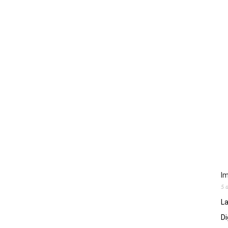
Im
5 
La
Di