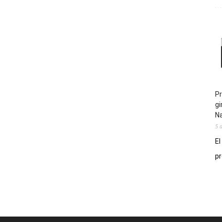
Pr
gi
N
5 
El
pr