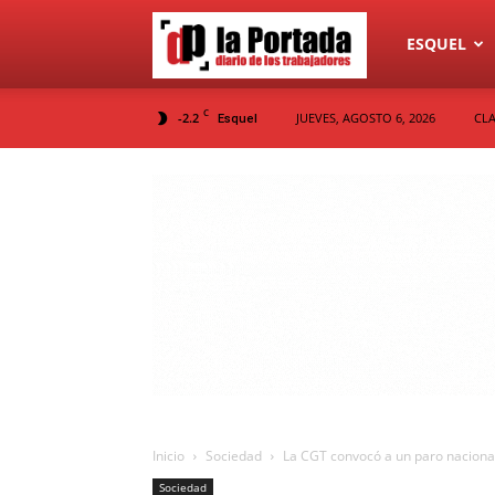
Diario
ESQUEL
C
-2.2
JUEVES, AGOSTO 6, 2026
CLA
Esquel
La
Portada
Inicio
Sociedad
La CGT convocó a un paro nacional 
Sociedad