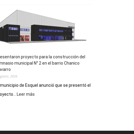
la
Receta
Digital
en
los
hospitales
esentaron proyecto para la construcción del
mnasio municipal N° 2 en el barrio Chanico
avarro
agosto, 2026
 municipio de Esquel anunció que se presentó el
:
oyecto...
Leer más
Presentaron
proyecto
para
la
construcción
del