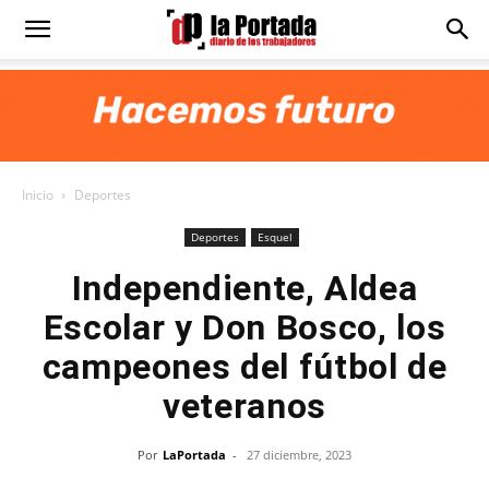
Diario
La
Inicio
Deportes
Portada
Deportes
Esquel
Independiente, Aldea
Escolar y Don Bosco, los
campeones del fútbol de
veteranos
Por
LaPortada
-
27 diciembre, 2023