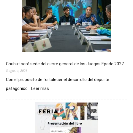
Chubut será sede del cierre general de los Juegos Epade 2027
8 agosto, 2026
Con el propósito de fortalecer el desarrollo del deporte
:
patagónico...
Leer más
Chubut
será
sede
del
cierre
general
de