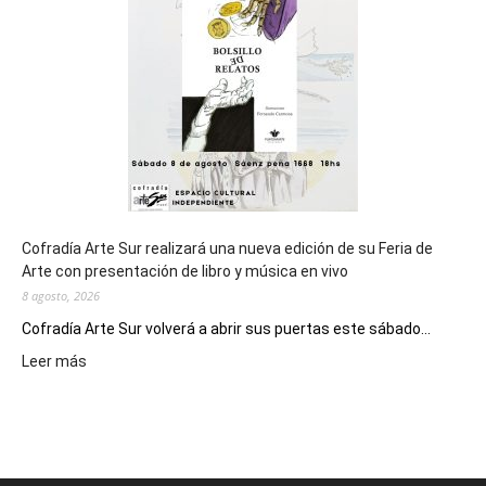
los
Juegos
Epade
2027
Cofradía Arte Sur realizará una nueva edición de su Feria de
Arte con presentación de libro y música en vivo
8 agosto, 2026
Cofradía Arte Sur volverá a abrir sus puertas este sábado...
:
Leer más
Cofradía
Arte
Sur
realizará
una