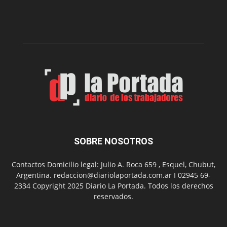
nueva
edición
de
su
Feria
de
Arte
con
presentación
de
libro
y
música
SOBRE NOSOTROS
en
vivo
Contactos Domicilio legal: Julio A. Roca 659 , Esquel, Chubut,
Argentina. redaccion@diariolaportada.com.ar I 02945 69-
2334 Copyright 2025 Diario La Portada. Todos los derechos
reservados.