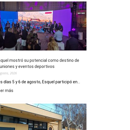
quel mostró su potencial como destino de
uniones y eventos deportivos
agosto, 2026
s días 5 y 6 de agosto, Esquel participó en...
:
eer más
Esquel
mostró
su
potencial
como
destino