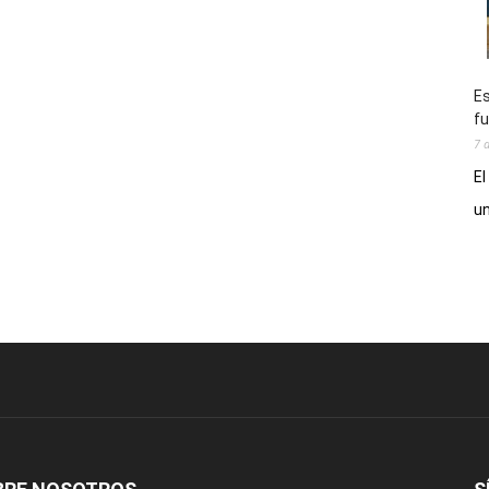
Es
fu
7 
El
un