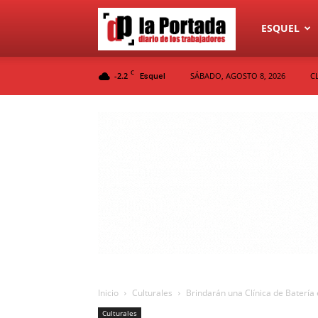
Diario
ESQUEL
C
-2.2
SÁBADO, AGOSTO 8, 2026
C
Esquel
La
Portada
Inicio
Culturales
Brindarán una Clínica de Batería 
Culturales