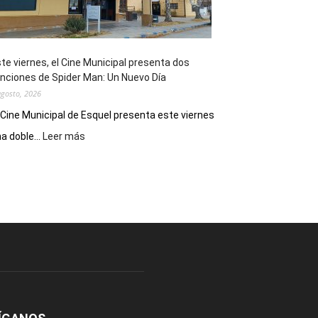
de
reuniones
y
eventos
te viernes, el Cine Municipal presenta dos
deportivos
nciones de Spider Man: Un Nuevo Día
agosto, 2026
 Cine Municipal de Esquel presenta este viernes
:
a doble...
Leer más
Este
viernes,
el
Cine
Municipal
presenta
dos
funciones
de
Spider
Man:
Un