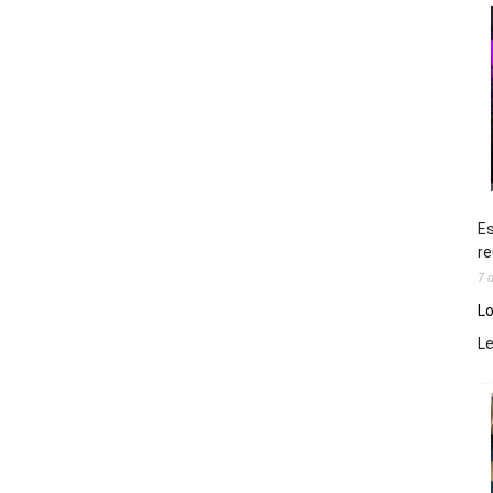
Es
re
7 
Lo
L