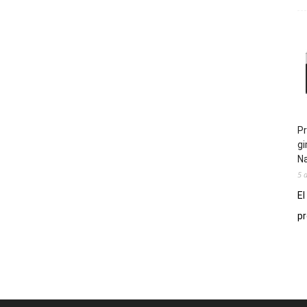
Pr
gi
N
5 
El
pr