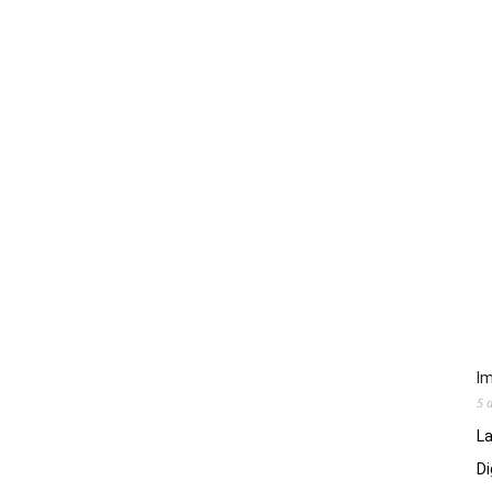
Im
5 
La
Di