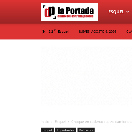
Diario
ESQUEL
C
-2.2
JUEVES, AGOSTO 6, 2026
CLA
Esquel
La
Portada
Inicio
Esquel
Choque en cadena: cuatro camionetas 
Esquel
Importantes
Policiales