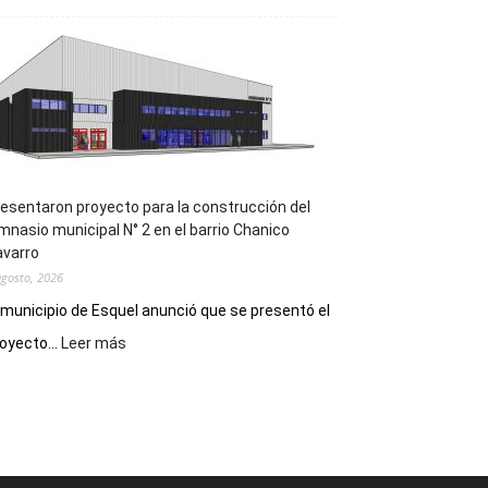
la
Receta
Digital
en
los
hospitales
esentaron proyecto para la construcción del
mnasio municipal N° 2 en el barrio Chanico
avarro
agosto, 2026
 municipio de Esquel anunció que se presentó el
:
oyecto...
Leer más
Presentaron
proyecto
para
la
construcción
del