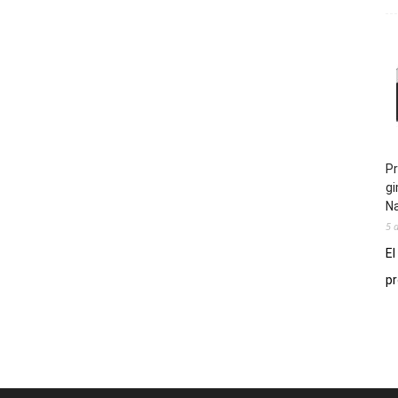
Pr
gi
N
5 
El
pr