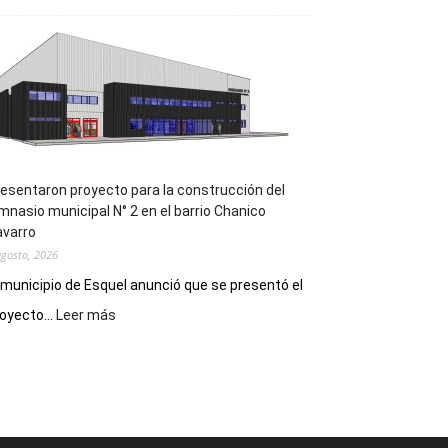
la
Receta
Digital
en
los
hospitales
esentaron proyecto para la construcción del
mnasio municipal N° 2 en el barrio Chanico
avarro
agosto, 2026
 municipio de Esquel anunció que se presentó el
:
oyecto...
Leer más
Presentaron
proyecto
para
la
construcción
del