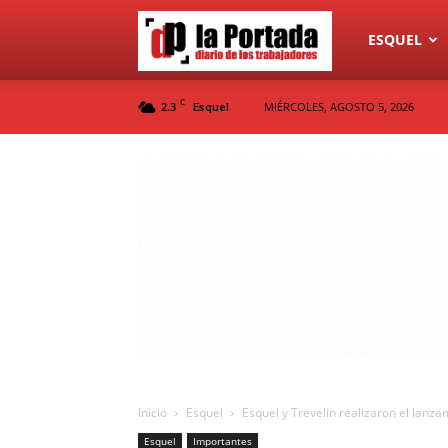
Diario
ESQUEL
C
2.3
MIÉRCOLES, AGOSTO 5, 2026
Esquel
La
Portada
Inicio
Esquel
Esquel y Trevelin realizaron el lanz
Esquel
Importantes