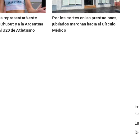
sa representará este
Por los cortes en las prestaciones,
 Chubut y a la Argentina
jubilados marchan hacia el Círculo
al U20 de Atletismo
Médico
Im
5 
La
Di