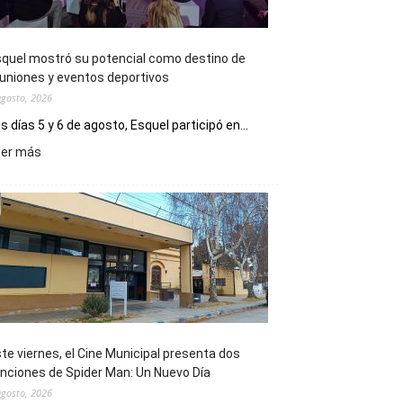
quel mostró su potencial como destino de
uniones y eventos deportivos
agosto, 2026
s días 5 y 6 de agosto, Esquel participó en...
:
eer más
Esquel
mostró
su
potencial
como
destino
de
reuniones
y
eventos
te viernes, el Cine Municipal presenta dos
deportivos
nciones de Spider Man: Un Nuevo Día
agosto, 2026