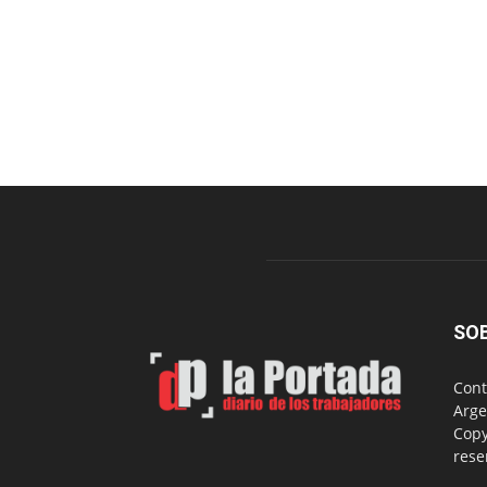
SO
Cont
Arge
Copy
rese