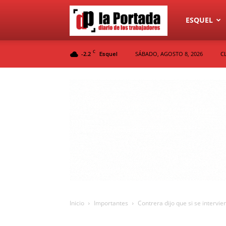
Diario
ESQUEL
C
-2.2
SÁBADO, AGOSTO 8, 2026
C
Esquel
La
Portada
Inicio
Importantes
Contrera dijo que si se intervi