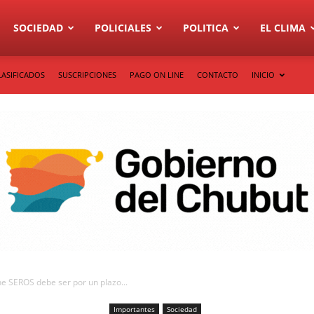
SOCIEDAD
POLICIALES
POLITICA
EL CLIMA
LASIFICADOS
SUSCRIPCIONES
PAGO ON LINE
CONTACTO
INICIO
ene SEROS debe ser por un plazo...
Importantes
Sociedad