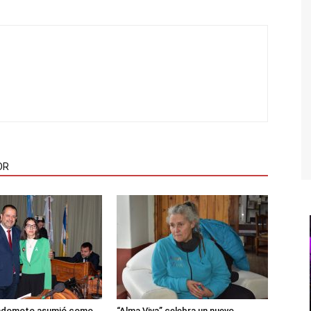
OR
adomoto asumió como
“Alma Viva” celebra un nuevo