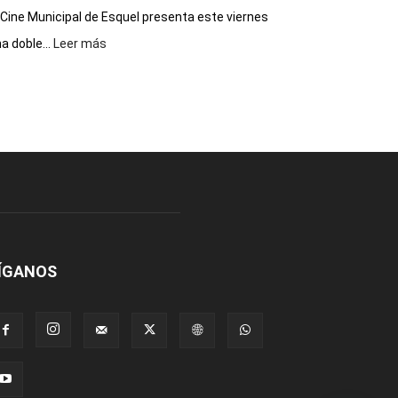
 Cine Municipal de Esquel presenta este viernes
:
a doble...
Leer más
Este
viernes,
el
Cine
Municipal
presenta
dos
funciones
de
Spider
Man:
Un
ÍGANOS
Nuevo
Día