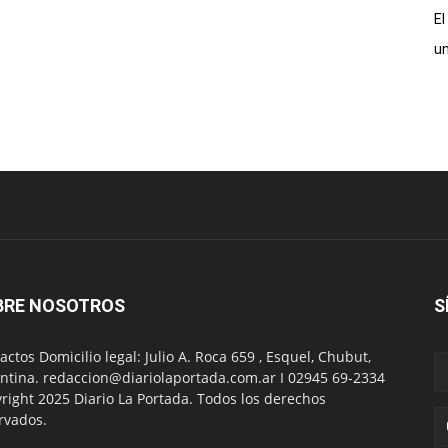
El
un
BRE NOSOTROS
S
actos Domicilio legal: Julio A. Roca 659 , Esquel, Chubut,
ntina. redaccion@diariolaportada.com.ar I 02945 69-2334
right 2025 Diario La Portada. Todos los derechos
rvados.