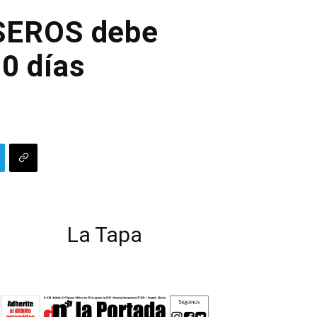
e SEROS debe
90 días
La Tapa