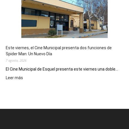
su
potencial
como
destino
de
reuniones
y
eventos
Este viernes, el Cine Municipal presenta dos funciones de
deportivos
Spider Man: Un Nuevo Día
7 agosto, 2026
El Cine Municipal de Esquel presenta este viernes una doble...
:
Leer más
Este
viernes,
el
Cine
Municipal
presenta
dos
funciones