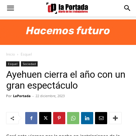
Diario
La
Inicio
Esquel
Portada
Esquel
Sociedad
Ayehuen cierra el año con un
gran espectáculo
Por
LaPortada
-
22 diciembre, 2023