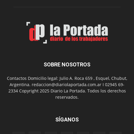
de
Spider
Man:
Un
Nuevo
Día
SOBRE NOSOTROS
Contactos Domicilio legal: Julio A. Roca 659 , Esquel, Chubut,
Argentina. redaccion@diariolaportada.com.ar I 02945 69-
2334 Copyright 2025 Diario La Portada. Todos los derechos
reservados.
SÍGANOS