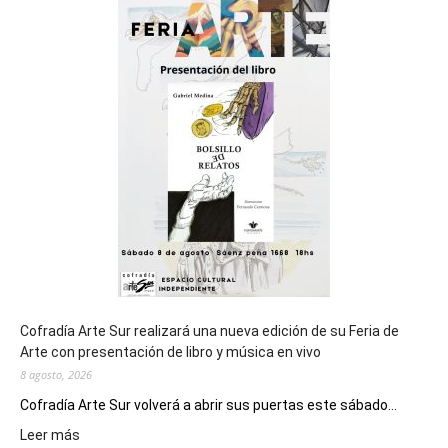
sede
del
cierre
general
de
los
Juegos
Epade
2027
Cofradía Arte Sur realizará una nueva edición de su Feria de
Arte con presentación de libro y música en vivo
8 agosto, 2026
Cofradía Arte Sur volverá a abrir sus puertas este sábado...
:
Leer más