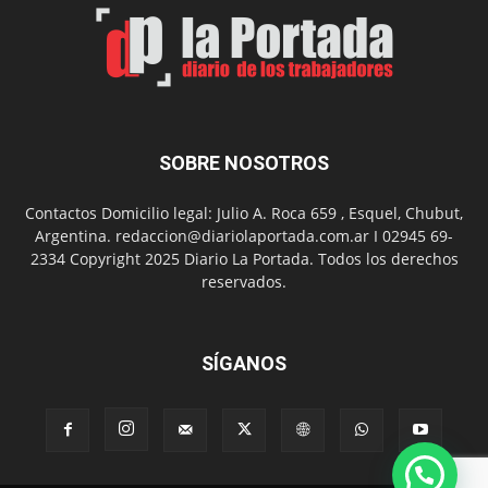
Un
Nuevo
Día
SOBRE NOSOTROS
Contactos Domicilio legal: Julio A. Roca 659 , Esquel, Chubut,
Argentina. redaccion@diariolaportada.com.ar I 02945 69-
2334 Copyright 2025 Diario La Portada. Todos los derechos
reservados.
SÍGANOS