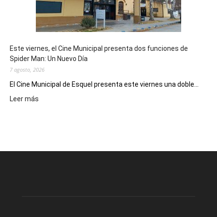
destino
de
reuniones
y
eventos
Este viernes, el Cine Municipal presenta dos funciones de
deportivos
Spider Man: Un Nuevo Día
7 agosto, 2026
El Cine Municipal de Esquel presenta este viernes una doble...
:
Leer más
Este
viernes,
el
Cine
Municipal
presenta
dos
funciones
de
Spider
Man: