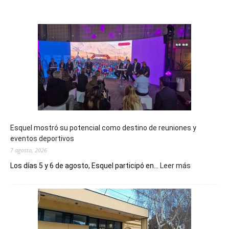
Esquel mostró su potencial como destino de reuniones y
eventos deportivos
7 agosto, 2026
:
Los días 5 y 6 de agosto, Esquel participó en...
Leer más
Esquel
mostró
su
potencial
como