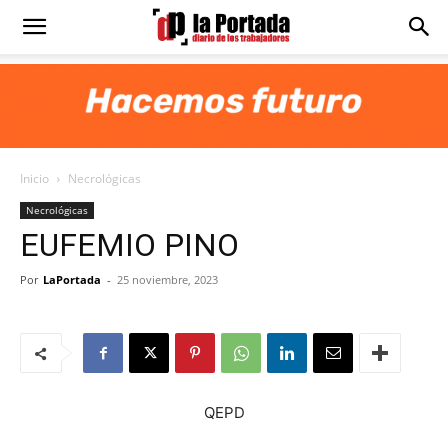
Diario
La
Inicio
Necrológicas
Portada
Necrológicas
EUFEMIO PINO
Por
LaPortada
-
25 noviembre, 2023
QEPD