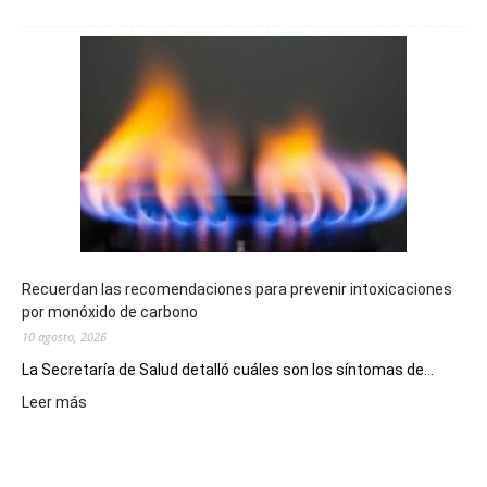
El
Telebingo
Chubutense
repartió
premios
millonarios
en
toda
la
provincia
Recuerdan las recomendaciones para prevenir intoxicaciones
por monóxido de carbono
10 agosto, 2026
La Secretaría de Salud detalló cuáles son los síntomas de...
:
Leer más
Recuerdan
las
recomendaciones