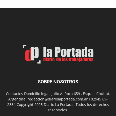
para
prevenir
intoxicaciones
por
monóxido
de
carbono
SOBRE NOSOTROS
Contactos Domicilio legal: Julio A. Roca 659 , Esquel, Chubut,
Argentina. redaccion@diariolaportada.com.ar I 02945 69-
2334 Copyright 2025 Diario La Portada. Todos los derechos
reservados.