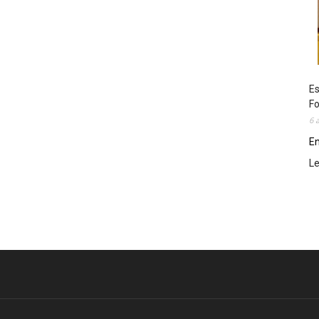
Es
Fo
6 
En
L