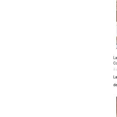
La
Co
6 
La
de