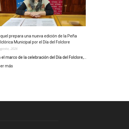
l
i
o
t
e
c
quel prepara una nueva edición de la Peña
a
lclórica Municipal por el Día del Folclore
M
agosto, 2026
u
n
 el marco de la celebración del Día del Folclore,...
i
eer más
:
c
E
i
s
p
q
a
u
l
e
c
l
e
p
l
r
e
e
b
p
r