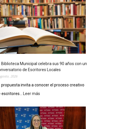
 Biblioteca Municipal celebra sus 90 años con un
nversatorio de Escritores Locales
agosto, 2026
 propuesta invita a conocer el proceso creativo
 escritores...
Leer más
:
L
a
B
i
b