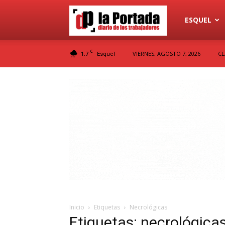
Diario
ESQUEL
C
1.7
VIERNES, AGOSTO 7, 2026
CL
Esquel
La
Portada
Inicio
Etiquetas
Necrológicas
Etiquetas: necrológica