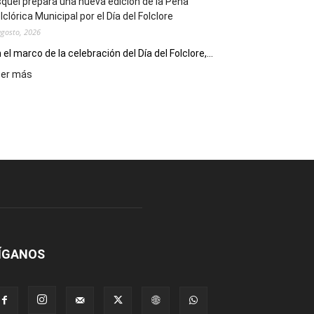
quel prepara una nueva edición de la Peña
Escritores
lclórica Municipal por el Día del Folclore
Locales
agosto, 2026
 el marco de la celebración del Día del Folclore,...
:
eer más
Esquel
prepara
una
nueva
edición
de
la
Peña
Folclórica
Municipal
por
el
ÍGANOS
Día
del
Folclore