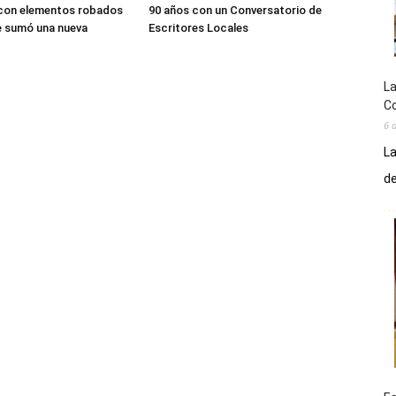
 con elementos robados
90 años con un Conversatorio de
le sumó una nueva
Escritores Locales
La
Co
6 
La
de