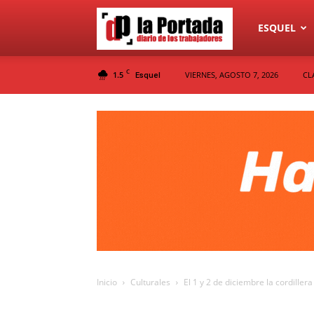
Diario
ESQUEL
C
1.5
VIERNES, AGOSTO 7, 2026
CL
Esquel
La
Portada
Inicio
Culturales
El 1 y 2 de diciembre la cordillera 