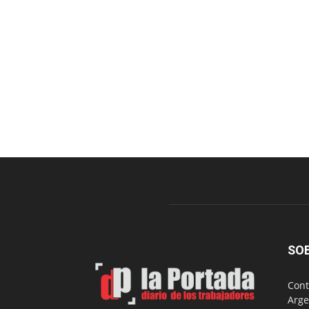
SO
Cont
Arge