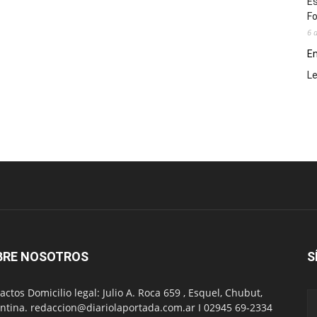
Es
Fo
6 
En
L
BRE NOSOTROS
S
actos Domicilio legal: Julio A. Roca 659 , Esquel, Chubut,
ntina. redaccion@diariolaportada.com.ar I 02945 69-2334