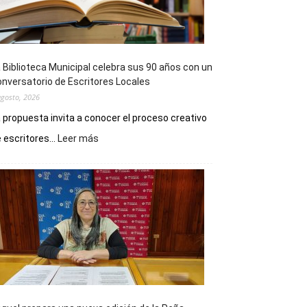
 Biblioteca Municipal celebra sus 90 años con un
nversatorio de Escritores Locales
agosto, 2026
 propuesta invita a conocer el proceso creativo
:
 escritores...
Leer más
La
Biblioteca
Municipal
celebra
sus
90
años
con
un
Conversatorio
de