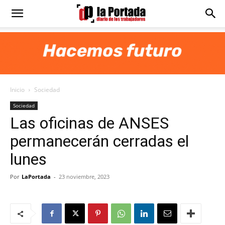
Diario
La
Inicio
Sociedad
Portada
Sociedad
Las oficinas de ANSES
permanecerán cerradas el
lunes
Por
LaPortada
-
23 noviembre, 2023