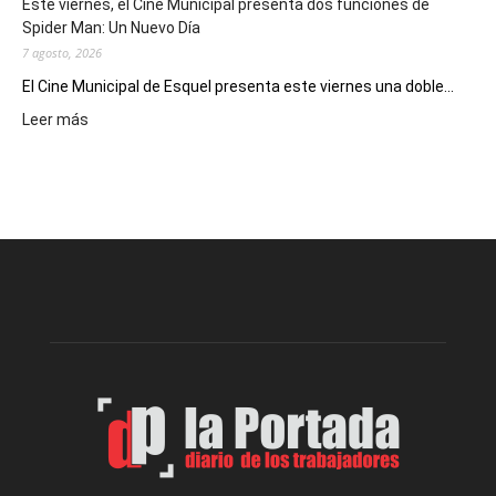
Este viernes, el Cine Municipal presenta dos funciones de
deportivos
Spider Man: Un Nuevo Día
7 agosto, 2026
El Cine Municipal de Esquel presenta este viernes una doble...
:
Leer más
Este
viernes,
el
Cine
Municipal
presenta
dos
funciones
de
Spider
Man:
Un
Nuevo
Día