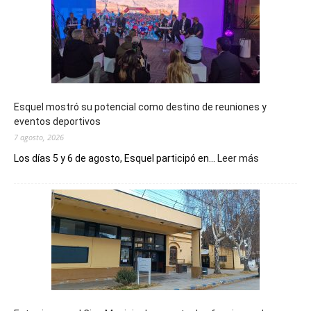
Esquel mostró su potencial como destino de reuniones y
eventos deportivos
7 agosto, 2026
:
Los días 5 y 6 de agosto, Esquel participó en...
Leer más
Esquel
mostró
su
potencial
como
destino
de
reuniones
y
eventos