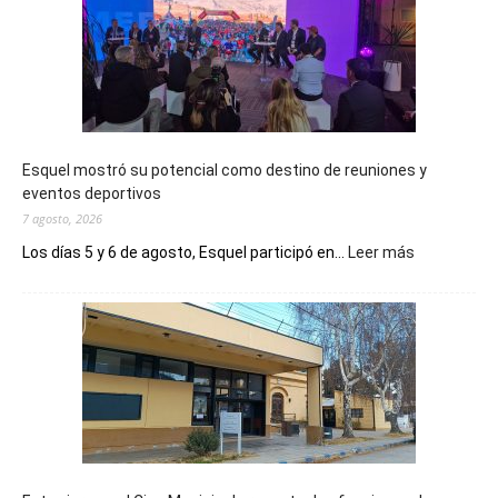
Esquel mostró su potencial como destino de reuniones y
eventos deportivos
7 agosto, 2026
:
Los días 5 y 6 de agosto, Esquel participó en...
Leer más
Esquel
mostró
su
potencial
como
destino
de
reuniones
y
eventos