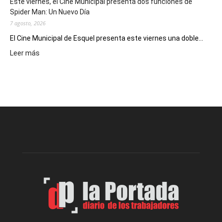
Este viernes, el Cine Municipal presenta dos funciones de
deportivos
Spider Man: Un Nuevo Día
7 agosto, 2026
El Cine Municipal de Esquel presenta este viernes una doble...
:
Leer más
Este
viernes,
el
Cine
Municipal
presenta
dos
funciones
de
Spider
Man:
Un
Nuevo
Día