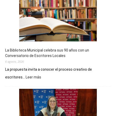
La Biblioteca Municipal celebra sus 90 años con un
Conversatorio de Escritores Locales
6 agosto, 2026
La propuesta invita a conocer el proceso creativo de
:
escritores...
Leer más
La
Biblioteca
Municipal
celebra
sus
90
años