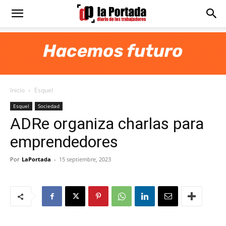
Diario
La
Inicio
Esquel
Portada
Esquel
Sociedad
ADRe organiza charlas para
emprendedores
Por
LaPortada
-
15 septiembre, 2023