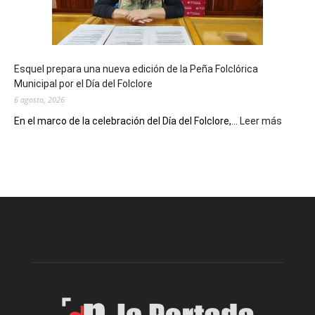
con
un
Conversatorio
de
Esquel prepara una nueva edición de la Peña Folclórica
Escritores
Municipal por el Día del Folclore
Locales
6 agosto, 2026
:
En el marco de la celebración del Día del Folclore,...
Leer más
Esquel
prepar
una
nueva
edición
de
la
Peña
Folclór
Municip
por
el
Día