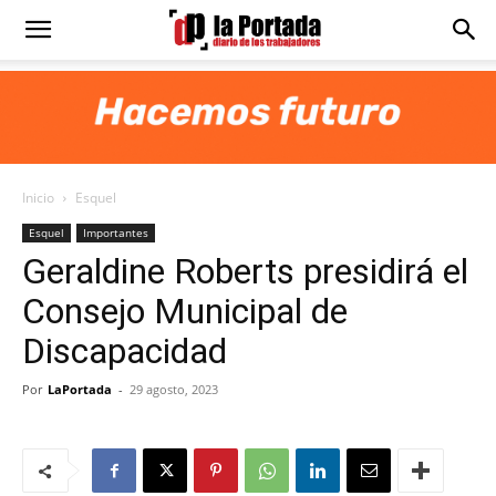
Diario
La
Inicio
Esquel
Portada
Esquel
Importantes
Geraldine Roberts presidirá el
Consejo Municipal de
Discapacidad
Por
LaPortada
-
29 agosto, 2023