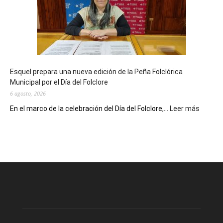
sus
90
años
con
un
Conversatorio
de
Esquel prepara una nueva edición de la Peña Folclórica
Escritores
Municipal por el Día del Folclore
Locales
6 agosto, 2026
:
En el marco de la celebración del Día del Folclore,...
Leer más
Esquel
prepar
una
nueva
edición
de
la
Peña
Folclór
Municip