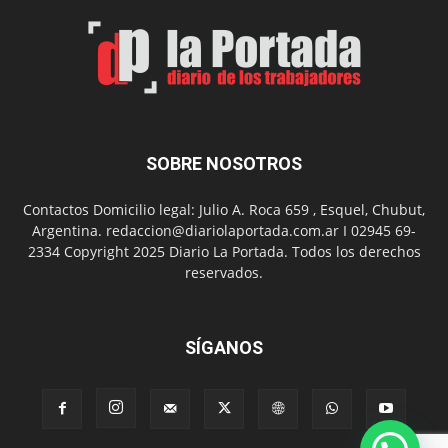
por
el
Día
del
Folclor
SOBRE NOSOTROS
Contactos Domicilio legal: Julio A. Roca 659 , Esquel, Chubut,
Argentina. redaccion@diariolaportada.com.ar I 02945 69-
2334 Copyright 2025 Diario La Portada. Todos los derechos
reservados.
SÍGANOS