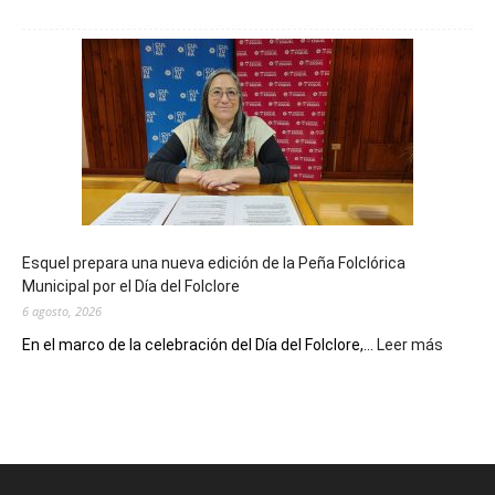
La
Biblioteca
Municipal
celebra
sus
90
años
con
un
Conversatorio
de
Esquel prepara una nueva edición de la Peña Folclórica
Escritores
Municipal por el Día del Folclore
Locales
6 agosto, 2026
:
En el marco de la celebración del Día del Folclore,...
Leer más
Esquel
prepar
una
nueva
edición
de