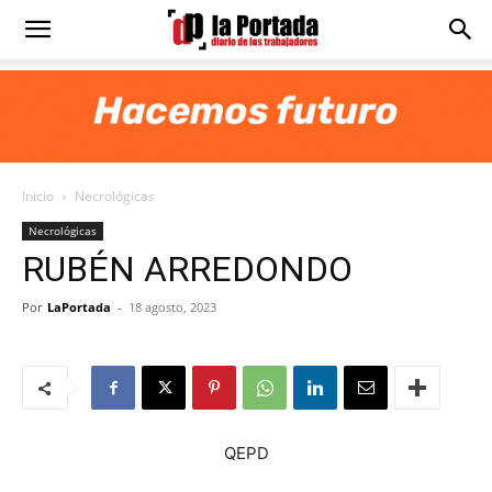
Diario
La
Inicio
Necrológicas
Portada
Necrológicas
RUBÉN ARREDONDO
Por
LaPortada
-
18 agosto, 2023
QEPD