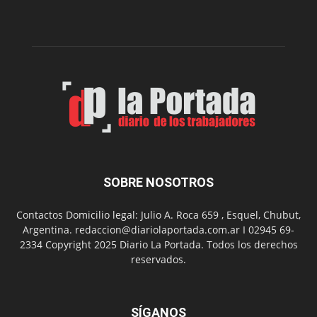
la
Peña
Folclór
Municip
por
el
Día
del
Folclor
SOBRE NOSOTROS
Contactos Domicilio legal: Julio A. Roca 659 , Esquel, Chubut,
Argentina. redaccion@diariolaportada.com.ar I 02945 69-
2334 Copyright 2025 Diario La Portada. Todos los derechos
reservados.
SÍGANOS