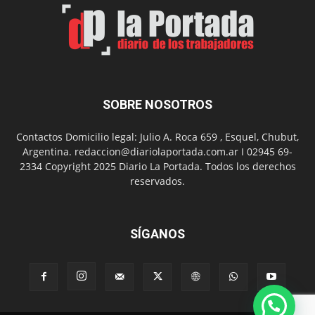
Arte
con
presentación
de
libro
y
música
SOBRE NOSOTROS
en
vivo
Contactos Domicilio legal: Julio A. Roca 659 , Esquel, Chubut,
Argentina. redaccion@diariolaportada.com.ar I 02945 69-
2334 Copyright 2025 Diario La Portada. Todos los derechos
reservados.
SÍGANOS