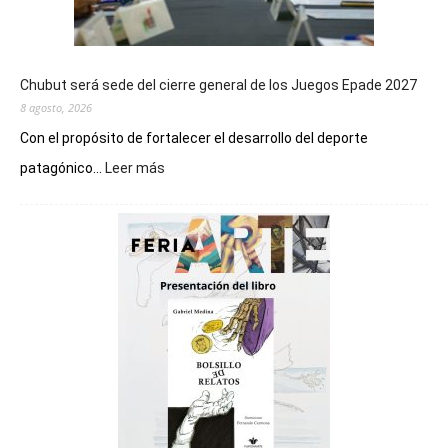
Chubut será sede del cierre general de los Juegos Epade 2027
8 agosto, 2026
Con el propósito de fortalecer el desarrollo del deporte
:
patagónico...
Leer más
Chubut
será
sede
del
cierre
general
de
los
Juegos
Epade
2027