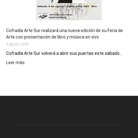
Cofradía Arte Sur realizará una nueva edición de su Feria de
Arte con presentación de libro y música en vivo
8 agosto, 2026
Cofradía Arte Sur volverá a abrir sus puertas este sábado...
:
Leer más
Cofradía
Arte
Sur
realizará
una
nueva
edición
de
su
Feria
de