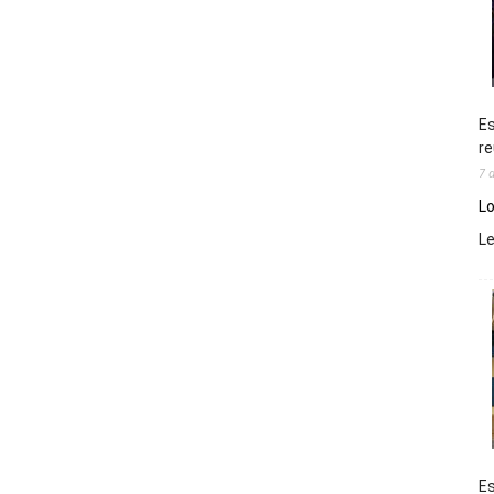
Es
re
7 
Lo
L
Es