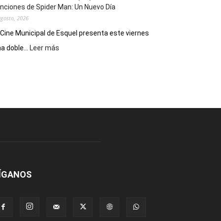
nciones de Spider Man: Un Nuevo Día
agosto, 2026
 Cine Municipal de Esquel presenta este viernes
:
a doble...
Leer más
Este
viernes,
el
Cine
Municipal
presenta
dos
funciones
de
Spider
Man:
Un
ÍGANOS
Nuevo
Día