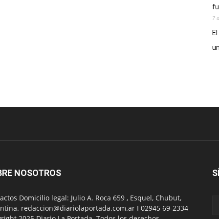
fu
7 
El
un
BRE NOSOTROS
S
actos Domicilio legal: Julio A. Roca 659 , Esquel, Chubut,
ntina. redaccion@diariolaportada.com.ar I 02945 69-2334
right 2025 Diario La Portada. Todos los derechos