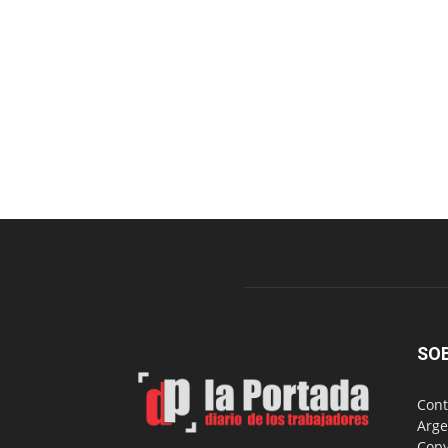
SO
Cont
Arge
Copy