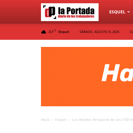
Diario
ESQUEL
C
-3.7
SÁBADO, AGOSTO 8, 2026
C
Esquel
La
Portada
Inicio
Esquel
Los detalles del aporte de casi 100 m