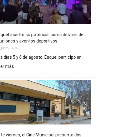
quel mostró su potencial como destino de
uniones y eventos deportivos
agosto, 2026
s días 5 y 6 de agosto, Esquel participó en...
:
eer más
Esquel
mostró
su
potencial
como
destino
de
reuniones
y
eventos
te viernes, el Cine Municipal presenta dos
deportivos