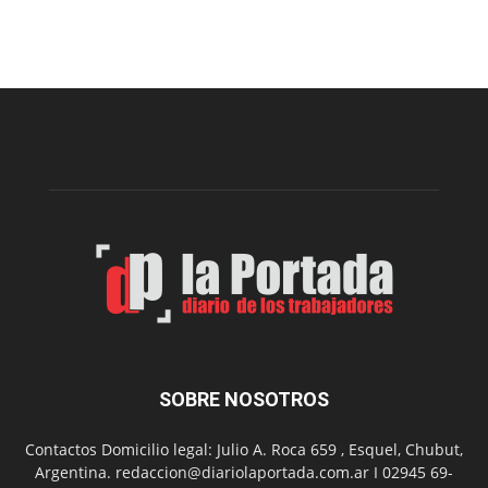
proyecto
para
la
construcción
del
gimnasio
municipal
N°
2
en
el
barrio
Chanico
Navarro
SOBRE NOSOTROS
Contactos Domicilio legal: Julio A. Roca 659 , Esquel, Chubut,
Argentina. redaccion@diariolaportada.com.ar I 02945 69-