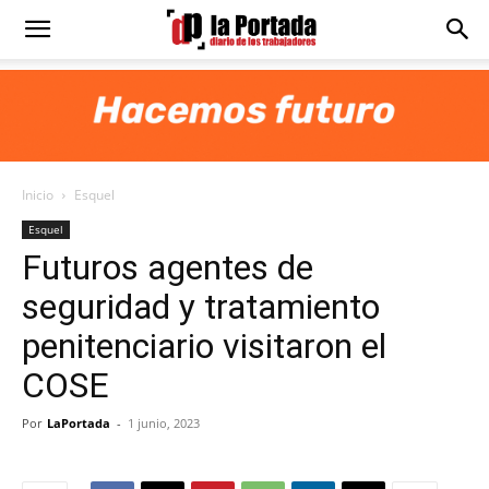
Diario
La
Inicio
Esquel
Portada
Esquel
Futuros agentes de
seguridad y tratamiento
penitenciario visitaron el
COSE
Por
LaPortada
-
1 junio, 2023