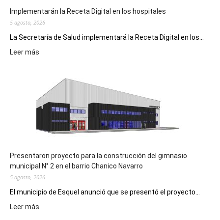
Implementarán la Receta Digital en los hospitales
5 agosto, 2026
La Secretaría de Salud implementará la Receta Digital en los...
:
Leer más
Implementarán
la
Receta
Digital
en
los
hospitales
Presentaron proyecto para la construcción del gimnasio
municipal N° 2 en el barrio Chanico Navarro
5 agosto, 2026
El municipio de Esquel anunció que se presentó el proyecto...
:
Leer más
Presentaron