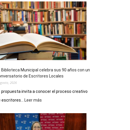
 Biblioteca Municipal celebra sus 90 años con un
nversatorio de Escritores Locales
agosto, 2026
 propuesta invita a conocer el proceso creativo
:
 escritores...
Leer más
La
Biblioteca
Municipal
celebra