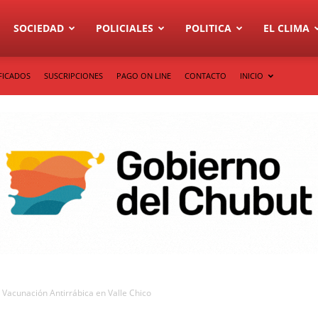
SOCIEDAD
POLICIALES
POLITICA
EL CLIMA
FICADOS
SUSCRIPCIONES
PAGO ON LINE
CONTACTO
INICIO
 Vacunación Antirrábica en Valle Chico