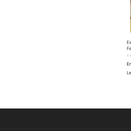
Es
Fo
6 
En
L