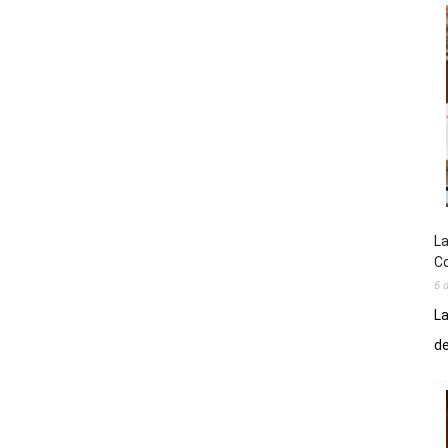
La
Co
6 
La
de