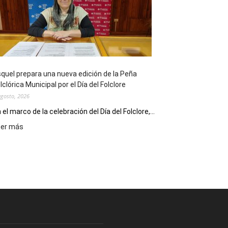
sus
90
años
con
un
Conversatorio
de
quel prepara una nueva edición de la Peña
Escritores
lclórica Municipal por el Día del Folclore
Locales
agosto, 2026
 el marco de la celebración del Día del Folclore,...
:
eer más
Esquel
prepara
una
nueva
edición
de
la
Peña
Folclórica