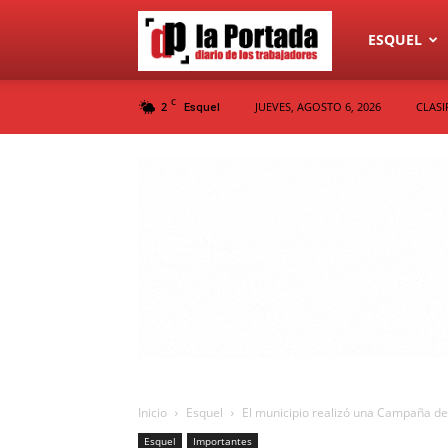
Diario
ESQUEL
C
2
JUEVES, AGOSTO 6, 2026
CLASI
Esquel
La
Portada
Inicio
Esquel
El municipio realizó una Campaña de
Esquel
Importantes