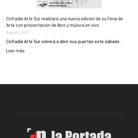
Cofradía Arte Sur realizará una nueva edición de su Feria de
Arte con presentación de libro y música en vivo
8 agosto, 2026
Cofradía Arte Sur volverá a abrir sus puertas este sábado...
:
Leer más
Cofradía
Arte
Sur
realizará
una
nueva
edición
de
su
Feria
de
Arte
con