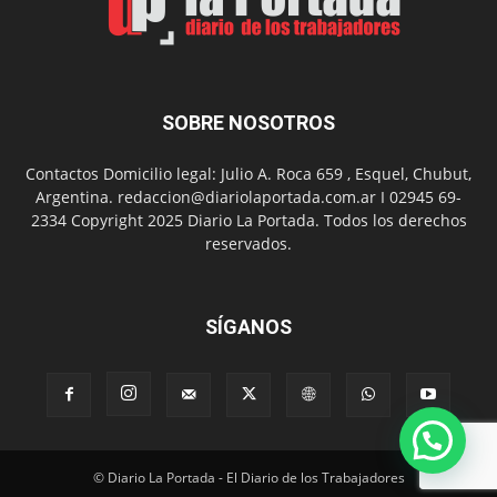
presentación
de
libro
y
música
SOBRE NOSOTROS
en
vivo
Contactos Domicilio legal: Julio A. Roca 659 , Esquel, Chubut,
Argentina. redaccion@diariolaportada.com.ar I 02945 69-
2334 Copyright 2025 Diario La Portada. Todos los derechos
reservados.
SÍGANOS
© Diario La Portada - El Diario de los Trabajadores