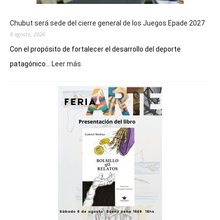
Chubut será sede del cierre general de los Juegos Epade 2027
8 agosto, 2026
Con el propósito de fortalecer el desarrollo del deporte
:
patagónico...
Leer más
Chubut
será
sede
del
cierre
general
de
los
Juegos
Epade
2027