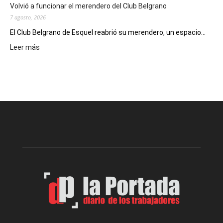
Un
Volvió a funcionar el merendero del Club Belgrano
Nuevo
7 agosto, 2026
Día
El Club Belgrano de Esquel reabrió su merendero, un espacio...
:
Leer más
Volvió
a
funcionar
el
merendero
del
Club
Belgrano