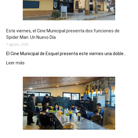
Este viernes, el Cine Municipal presenta dos funciones de
Spider Man: Un Nuevo Día
7 agosto, 2026
El Cine Municipal de Esquel presenta este viernes una doble...
:
Leer más
Este
viernes,
el
Cine
Municipal
presenta
dos
funciones
de
Spider
Man: